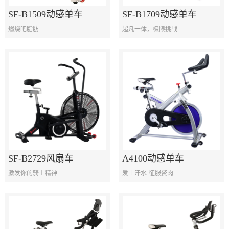
SF-B1509动感单车
SF-B1709动感单车
燃烧吧脂肪
超凡一体，极限挑战
SF-B2729风扇车
A4100动感单车
激发你的骑士精神
爱上汗水·征服赘肉