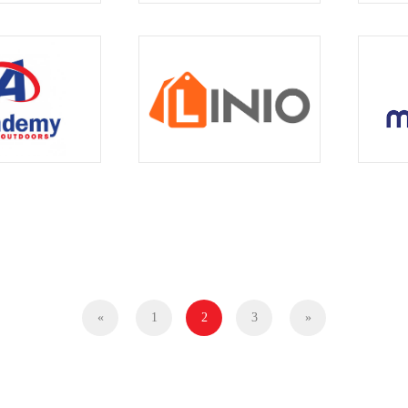
«
1
2
3
»